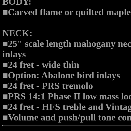
BODY:
■Carved flame or quilted maple
NECK:
■25" scale length mahogany ne
inlays
■24 fret - wide thin
■Option: Abalone bird inlays
■24 fret - PRS tremolo
■PRS 14:1 Phase II low mass lo
■24 fret - HFS treble and Vinta
■Volume and push/pull tone cont